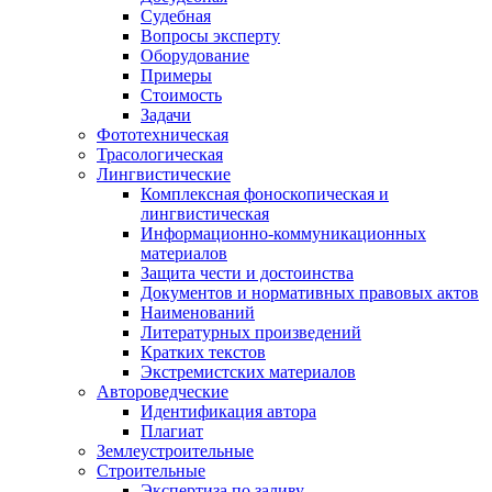
Судебная
Вопросы эксперту
Оборудование
Примеры
Стоимость
Задачи
Фототехническая
Трасологическая
Лингвистические
Комплексная фоноскопическая и
лингвистическая
Информационно-коммуникационных
материалов
Защита чести и достоинства
Документов и нормативных правовых актов
Наименований
Литературных произведений
Кратких текстов
Экстремистских материалов
Автороведческие
Идентификация автора
Плагиат
Землеустроительные
Строительные
Экспертиза по заливу