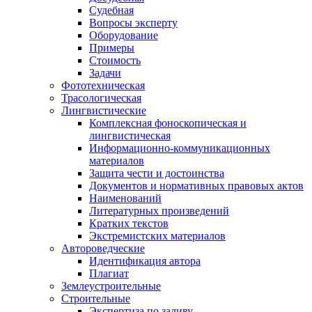
Судебная
Вопросы эксперту
Оборудование
Примеры
Стоимость
Задачи
Фототехническая
Трасологическая
Лингвистические
Комплексная фоноскопическая и
лингвистическая
Информационно-коммуникационных
материалов
Защита чести и достоинства
Документов и нормативных правовых актов
Наименований
Литературных произведений
Кратких текстов
Экстремистских материалов
Автороведческие
Идентификация автора
Плагиат
Землеустроительные
Строительные
Экспертиза по заливу