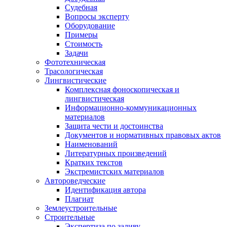
Судебная
Вопросы эксперту
Оборудование
Примеры
Стоимость
Задачи
Фототехническая
Трасологическая
Лингвистические
Комплексная фоноскопическая и
лингвистическая
Информационно-коммуникационных
материалов
Защита чести и достоинства
Документов и нормативных правовых актов
Наименований
Литературных произведений
Кратких текстов
Экстремистских материалов
Автороведческие
Идентификация автора
Плагиат
Землеустроительные
Строительные
Экспертиза по заливу