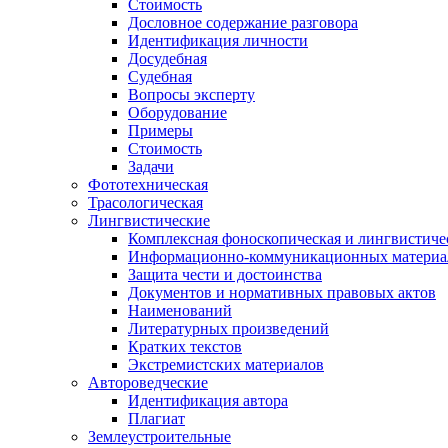
Стоимость
Дословное содержание разговора
Идентификация личности
Досудебная
Судебная
Вопросы эксперту
Оборудование
Примеры
Стоимость
Задачи
Фототехническая
Трасологическая
Лингвистические
Комплексная фоноскопическая и лингвистиче
Информационно-коммуникационных материа
Защита чести и достоинства
Документов и нормативных правовых актов
Наименований
Литературных произведений
Кратких текстов
Экстремистских материалов
Автороведческие
Идентификация автора
Плагиат
Землеустроительные