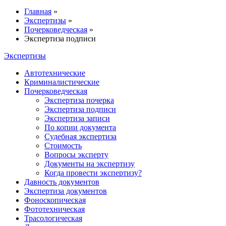
Главная
»
Экспертизы
»
Почерковедческая
»
Экспертиза подписи
Экспертизы
Автотехнические
Криминалистические
Почерковедческая
Экспертиза почерка
Экспертиза подписи
Экспертиза записи
По копии документа
Судебная экспертиза
Стоимость
Вопросы эксперту
Документы на экспертизу
Когда провести экспертизу?
Давность документов
Экспертиза документов
Фоноскопическая
Фототехническая
Трасологическая