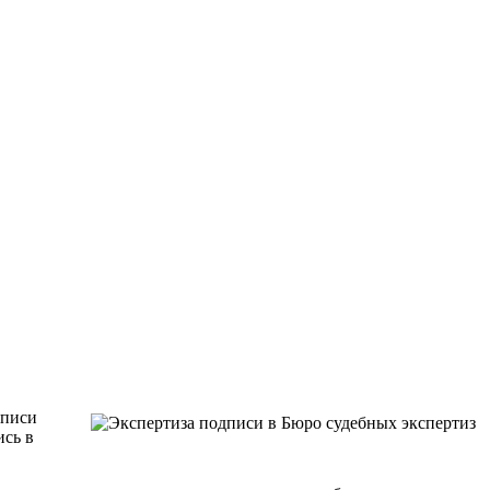
дписи
ись в