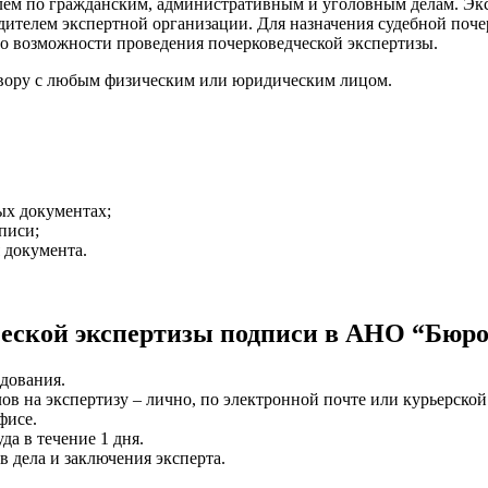
елем по гражданским, административным и уголовным делам. Эк
дителем экспертной организации. Для назначения судебной поч
 о возможности проведения почерковедческой экспертизы.
овору с любым физическим или юридическим лицом.
ых документах;
писи;
 документа.
еской экспертизы подписи в АНО “Бюро 
едования.
в на экспертизу – лично, по электронной почте или курьерской
фисе.
а в течение 1 дня.
в дела и заключения эксперта.