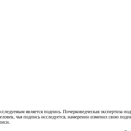
исследуемым является подпись. Почерковедческая экспертиза по
человек, чья подпись исследуется, намеренно изменил свою подп
писи.